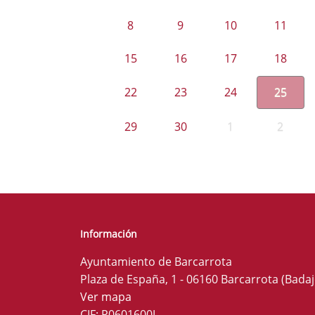
8
9
10
11
15
16
17
18
22
23
24
25
29
30
1
2
Información
Ayuntamiento de Barcarrota
Plaza de España, 1 - 06160 Barcarrota (Badaj
Ver mapa
CIF: P0601600J