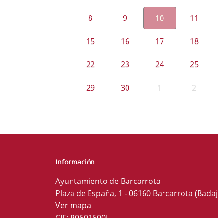
8
9
10
11
15
16
17
18
22
23
24
25
29
30
1
2
Información
Ayuntamiento de Barcarrota
Plaza de España, 1 - 06160 Barcarrota (Badaj
Ver mapa
CIF: P0601600J