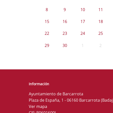
8
9
10
11
15
16
17
18
22
23
24
25
29
30
1
2
Información
Ayuntamiento de Barcarrota
Plaza de España, 1 - 06160 Barcarrota (Badaj
Ver mapa
CIF: P0601600J