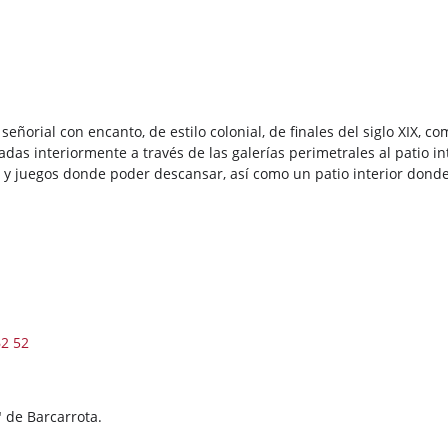
señorial con encanto, de estilo colonial, de finales del siglo XIX,
as interiormente a través de las galerías perimetrales al patio in
ión y juegos donde poder descansar, así como un patio interior dond
 propio.
restaurante N
62 52
ada en el centro "activo" d