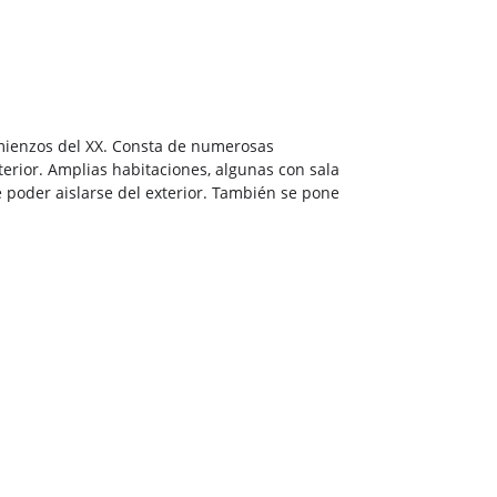
 comienzos del XX. Consta de numerosas
terior. Amplias habitaciones, algunas con sala
e poder aislarse del exterior. También se pone
autilus
e Barcarrota.