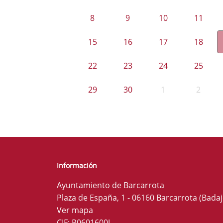
8
9
10
11
15
16
17
18
22
23
24
25
29
30
1
2
Información
Ayuntamiento de Barcarrota
Plaza de España, 1 - 06160 Barcarrota (Badaj
Ver mapa
CIF: P0601600J