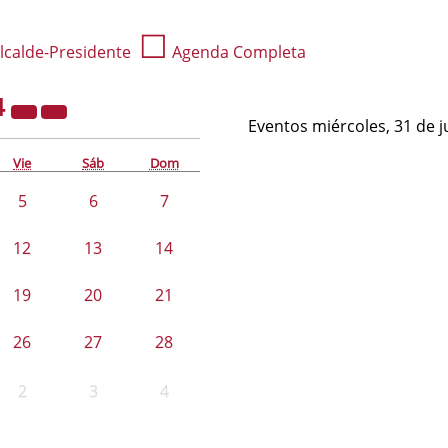
☐
lcalde-Presidente
Agenda Completa
4
Eventos miércoles, 31 de j
Vie
Sáb
Dom
5
6
7
12
13
14
19
20
21
26
27
28
2
3
4