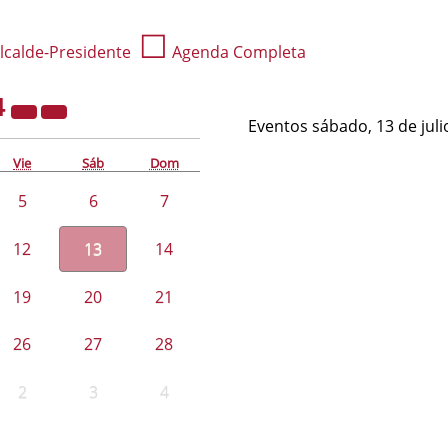
☐
lcalde-Presidente
Agenda Completa
4
Eventos sábado, 13 de juli
Vie
Sáb
Dom
5
6
7
12
13
14
19
20
21
26
27
28
2
3
4