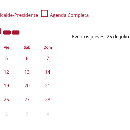
☐
lcalde-Presidente
Agenda Completa
4
Eventos jueves, 25 de juli
Vie
Sáb
Dom
5
6
7
12
13
14
19
20
21
26
27
28
2
3
4