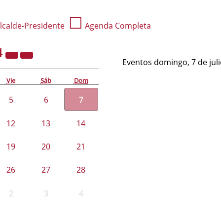
☐
lcalde-Presidente
Agenda Completa
4
Eventos domingo, 7 de jul
Vie
Sáb
Dom
5
6
7
12
13
14
19
20
21
26
27
28
2
3
4