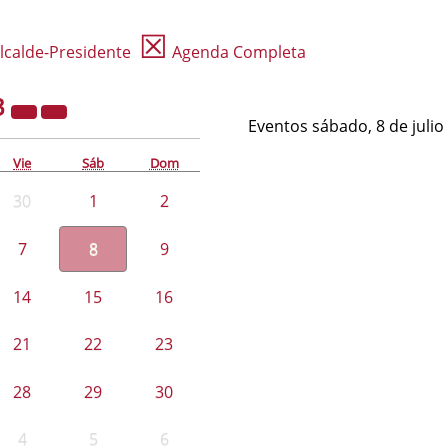
☒
lcalde-Presidente
Agenda Completa
3
Eventos sábado, 8 de julio
Vie
Sáb
Dom
30
1
2
7
8
9
14
15
16
21
22
23
28
29
30
4
5
6