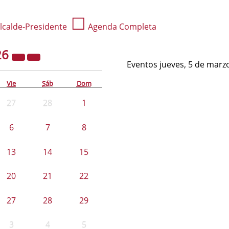
☐
lcalde-Presidente
Agenda Completa
26
Eventos jueves, 5 de marz
Vie
Sáb
Dom
27
28
1
6
7
8
13
14
15
20
21
22
27
28
29
3
4
5