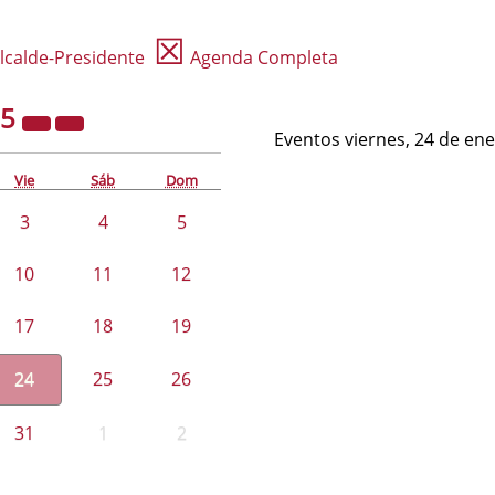
☒
lcalde-Presidente
Agenda Completa
25
Eventos viernes, 24 de en
Vie
Sáb
Dom
3
4
5
10
11
12
17
18
19
24
25
26
31
1
2