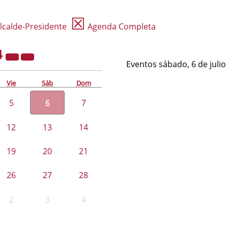
☒
lcalde-Presidente
Agenda Completa
4
Eventos sábado, 6 de julio
Vie
Sáb
Dom
5
6
7
12
13
14
19
20
21
26
27
28
2
3
4