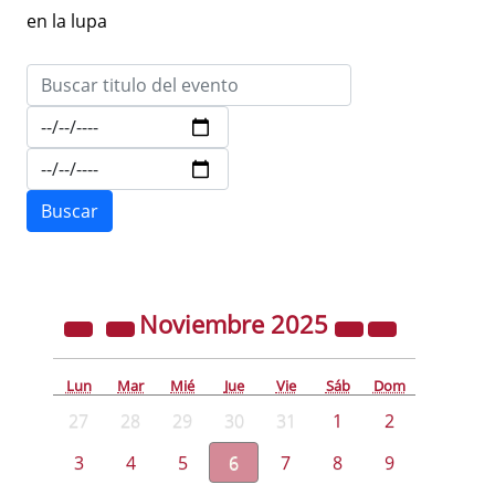
en la lupa
Noviembre
2025
Lun
Mar
Mié
Jue
Vie
Sáb
Dom
27
28
29
30
31
1
2
3
4
5
6
7
8
9