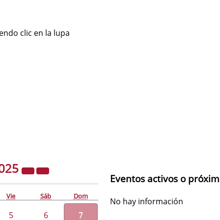
ndo clic en la lupa
025
Eventos activos o próxi
Vie
Sáb
Dom
No hay información
5
6
7