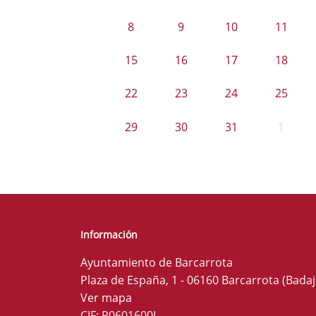
8
9
10
11
15
16
17
18
22
23
24
25
29
30
31
1
Información
Ayuntamiento de Barcarrota
Plaza de España, 1 - 06160 Barcarrota (Badaj
Ver mapa
CIF: P0601600J