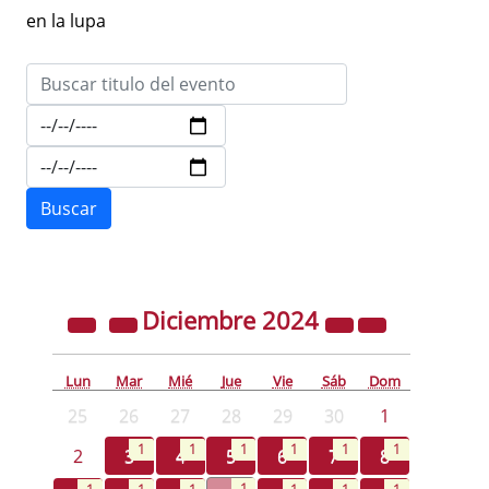
en la lupa
Diciembre
2024
Lun
Mar
Mié
Jue
Vie
Sáb
Dom
25
26
27
28
29
30
1
1
1
1
1
1
1
2
3
4
5
6
7
8
1