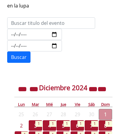
en la lupa
Diciembre
2024
Lun
Mar
Mié
Jue
Vie
Sáb
Dom
25
26
27
28
29
30
1
1
1
1
1
1
1
2
3
4
5
6
7
8