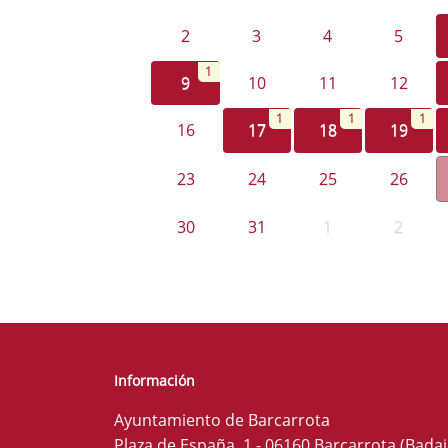
2
3
4
5
1
9
10
11
12
1
1
1
16
17
18
19
23
24
25
26
30
31
1
2
Información
Ayuntamiento de Barcarrota
Plaza de España, 1 - 06160 Barcarrota (Badaj