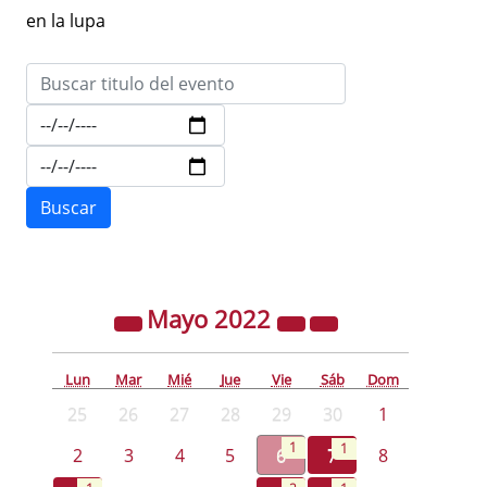
en la lupa
Mayo
2022
Lun
Mar
Mié
Jue
Vie
Sáb
Dom
25
26
27
28
29
30
1
1
1
2
3
4
5
6
7
8