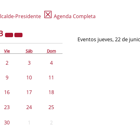
☒
lcalde-Presidente
Agenda Completa
3
Eventos jueves, 22 de juni
Vie
Sáb
Dom
2
3
4
9
10
11
16
17
18
23
24
25
30
1
2