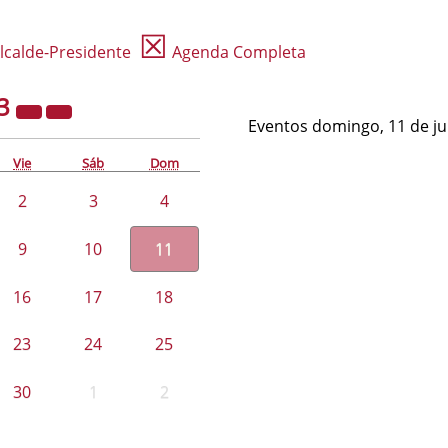
☒
lcalde-Presidente
Agenda Completa
3
Eventos domingo, 11 de ju
Vie
Sáb
Dom
2
3
4
9
10
11
16
17
18
23
24
25
30
1
2