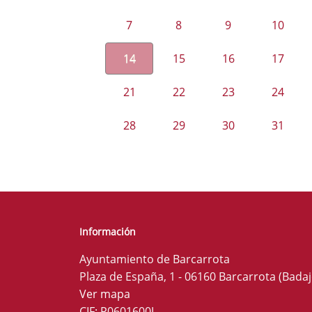
7
8
9
10
14
15
16
17
21
22
23
24
28
29
30
31
Información
Ayuntamiento de Barcarrota
Plaza de España, 1 - 06160 Barcarrota (Badaj
Ver mapa
CIF: P0601600J