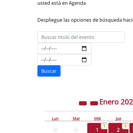
usted está en Agenda
Despliegue las opciones de búsqueda hacie
Enero
20
Lun
Mar
Mié
Jue
1
1
30
31
1
2