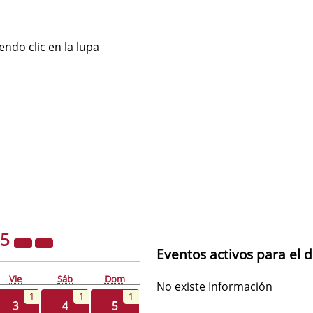
ndo clic en la lupa
25
Eventos activos para el 
Vie
Sáb
Dom
No existe Información
1
1
1
3
4
5