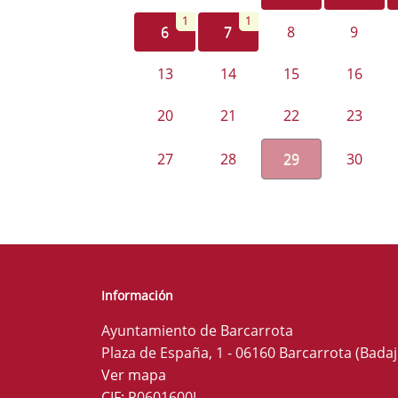
1
1
6
7
8
9
13
14
15
16
20
21
22
23
27
28
29
30
Información
Ayuntamiento de Barcarrota
Plaza de España, 1 - 06160 Barcarrota (Badaj
Ver mapa
CIF: P0601600J