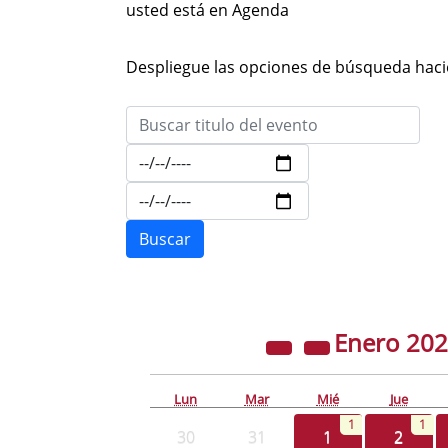
usted está en Agenda
Despliegue las opciones de búsqueda hacie
Enero
20
Lun
Mar
Mié
Jue
1
1
30
31
1
2