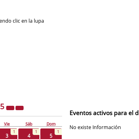
ndo clic en la lupa
25
Eventos activos para el 
Vie
Sáb
Dom
No existe Información
1
1
1
3
4
5