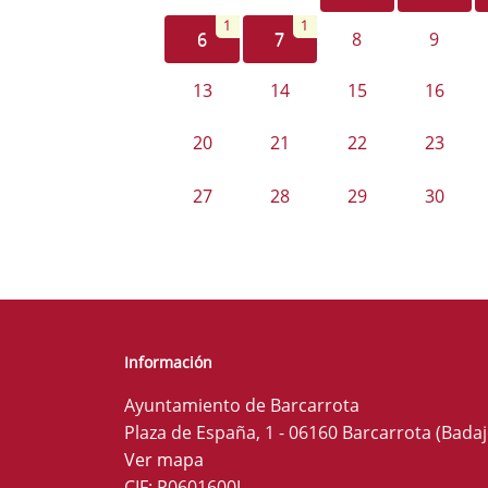
1
1
6
7
8
9
13
14
15
16
20
21
22
23
27
28
29
30
Información
Ayuntamiento de Barcarrota
Plaza de España, 1 - 06160 Barcarrota (Badaj
Ver mapa
CIF: P0601600J