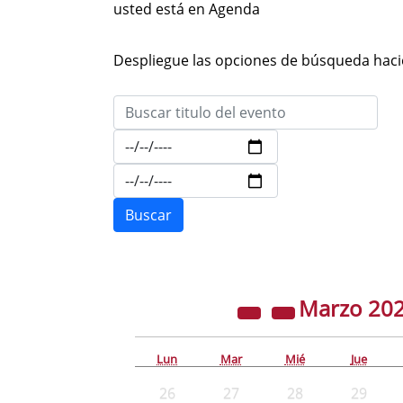
usted está en Agenda
Despliegue las opciones de búsqueda hacie
Marzo
20
Lun
Mar
Mié
Jue
26
27
28
29