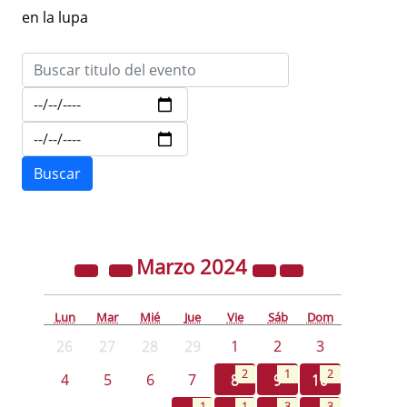
en la lupa
Marzo
2024
Lun
Mar
Mié
Jue
Vie
Sáb
Dom
26
27
28
29
1
2
3
2
1
2
4
5
6
7
8
9
10
1
1
3
3