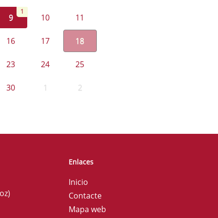
1
9
10
11
16
17
18
23
24
25
30
1
2
Enlaces
Inicio
oz)
Contacte
Mapa web