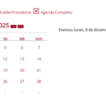
☒
lcalde-Presidente
Agenda Completa
025
Eventos lunes, 8 de dicie
Vie
Sáb
Dom
5
6
7
12
13
14
19
20
21
26
27
28
2
3
4