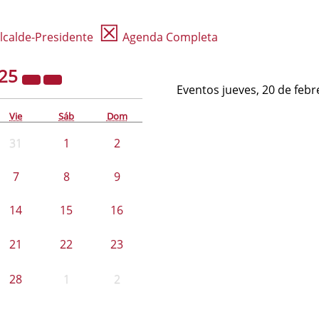
☒
lcalde-Presidente
Agenda Completa
25
Eventos jueves, 20 de feb
Vie
Sáb
Dom
31
1
2
7
8
9
14
15
16
21
22
23
28
1
2