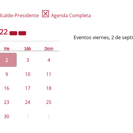
☒
lcalde-Presidente
Agenda Completa
022
Eventos viernes, 2 de sep
Vie
Sáb
Dom
2
3
4
9
10
11
16
17
18
23
24
25
30
1
2