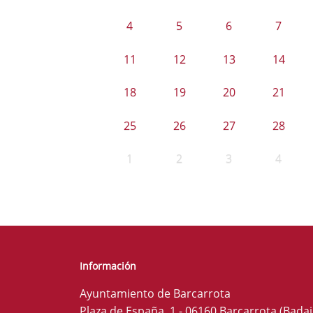
4
5
6
7
11
12
13
14
18
19
20
21
25
26
27
28
1
2
3
4
Información
Ayuntamiento de Barcarrota
Plaza de España, 1 - 06160 Barcarrota (Badaj