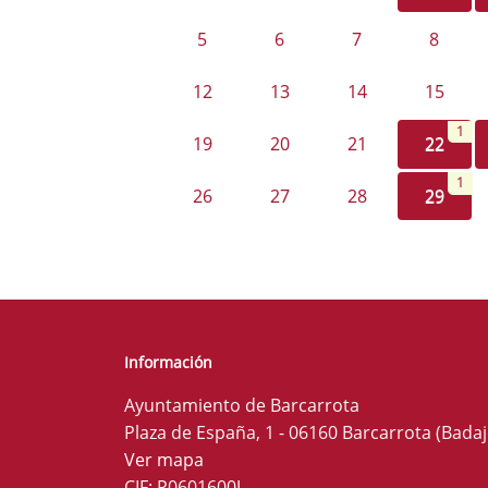
5
6
7
8
12
13
14
15
1
19
20
21
22
1
26
27
28
29
Información
Ayuntamiento de Barcarrota
Plaza de España, 1 - 06160 Barcarrota (Badaj
Ver mapa
CIF: P0601600J