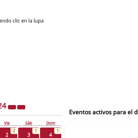
ndo clic en la lupa
24
Eventos activos para el 
Vie
Sáb
Dom
2
1
1
2
3
4