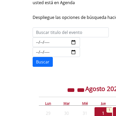
usted está en Agenda
Despliegue las opciones de búsqueda hacie
Agosto
20
Lun
Mar
Mié
Jue
1
29
30
31
1