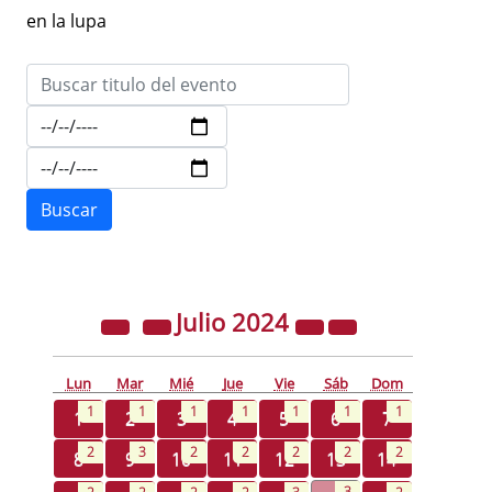
en la lupa
Julio
2024
Lun
Mar
Mié
Jue
Vie
Sáb
Dom
1
1
1
1
1
1
1
1
2
3
4
5
6
7
2
3
2
2
2
2
2
8
9
10
11
12
13
14
3