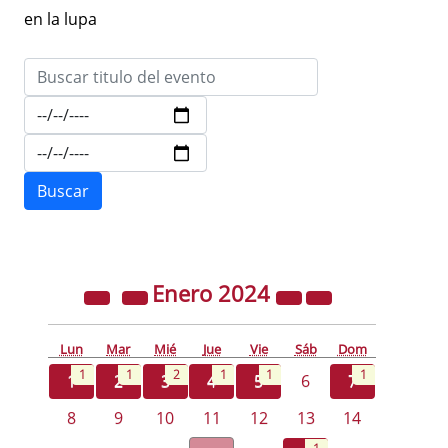
en la lupa
Enero
2024
Lun
Mar
Mié
Jue
Vie
Sáb
Dom
1
1
2
1
1
1
1
2
3
4
5
6
7
8
9
10
11
12
13
14