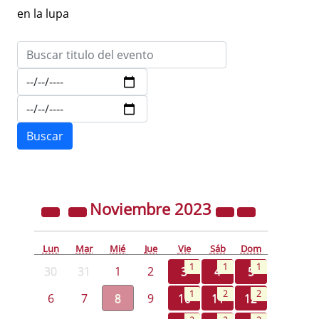
en la lupa
Noviembre
2023
Lun
Mar
Mié
Jue
Vie
Sáb
Dom
1
1
1
30
31
1
2
3
4
5
1
2
2
6
7
8
9
10
11
12