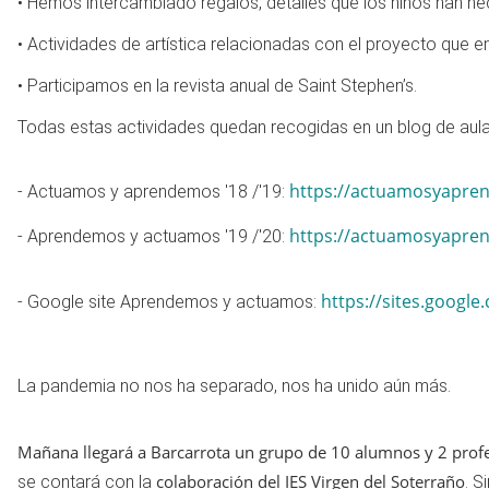
• Hemos intercambiado regalos, detalles que los niños han 
• Actividades de artística relacionadas con el proyecto que 
• Participamos en la revista anual de Saint Stephen’s.
Todas estas actividades quedan recogidas en un blog de aula 
https://actuamosyapre
- Actuamos y aprendemos '18 /'19:
https://actuamosyapre
- Aprendemos y actuamos '19 /'20:
https://sites.googl
- Google site Aprendemos y actuamos:
La pandemia no nos ha separado, nos ha unido aún más.
Mañana llegará a Barcarrota un grupo de 10 alumnos y 2 profe
colaboración del IES Virgen del Soterraño
se contará con la
. S