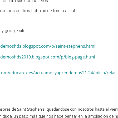
hecho para sus compañeros.
en ambos centros trabajan de forma anual.
y google site:
ndemoshds.blogspot.com/p/saint-stephens.html
ndemoshds2019.blogspot.com/p/blog-page.html
e.com/educarex.es/actuamosyaprendemos21-24/inicio/relacion
sores de Saint Stephen’s, quedándose con nosotros hasta el viern
in duda, un paso más que nos hace pensar en la ampliación de nu